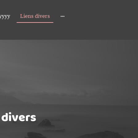
yyyy
Liens divers
 divers